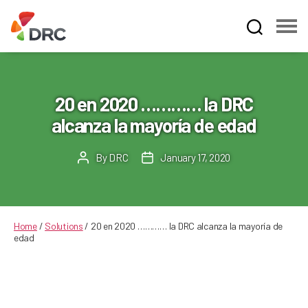
Fruit
and
Vegetable
Dispute
20 en 2020 ………… la DRC
Resolution
alcanza la mayoría de edad
Corporation
By
DRC
January 17, 2020
Post
Post
author
date
Home
/
Solutions
/
20 en 2020 ………… la DRC alcanza la mayoría de
edad