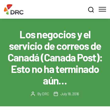
Fruit
and
Vegetable
Los negocios y el
Dispute
Resolution
servicio de correos de
Corporation
Canadá (Canada Post):
Esto no ha terminado
aún…
By
DRC
July 18, 2016
Post
Post
author
date