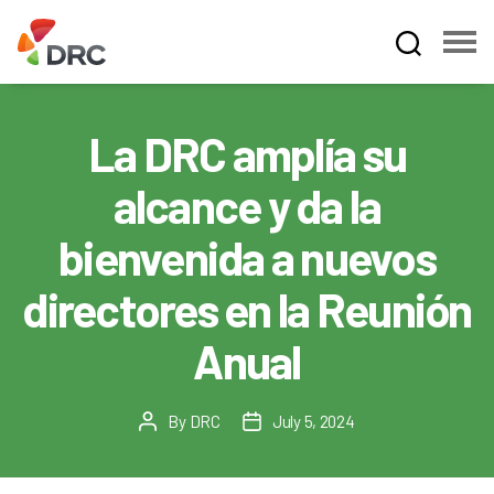
Fruit
and
Vegetable
La DRC amplía su
Dispute
Resolution
alcance y da la
Corporation
bienvenida a nuevos
directores en la Reunión
Anual
By
DRC
July 5, 2024
Post
Post
author
date