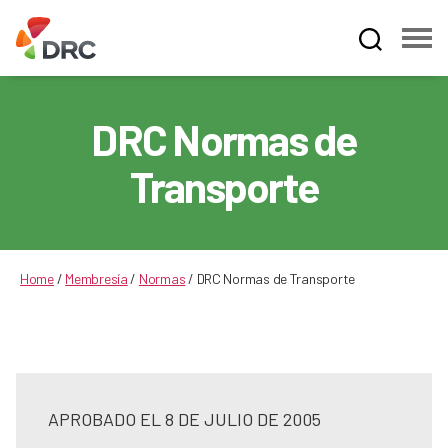
Fruit
and
Vegetable
DRC Normas de
Dispute
Resolution
Transporte
Corporation
Home
/
Membresía
/
Normas
/
DRC Normas de Transporte
APROBADO EL 8 DE JULIO DE 2005