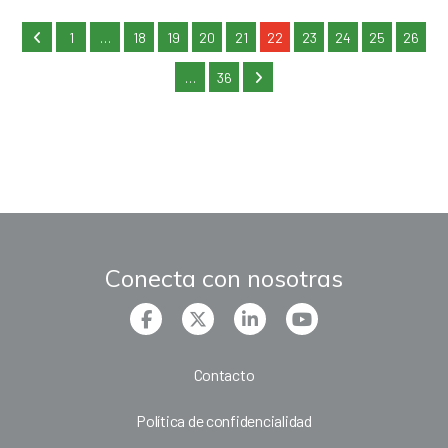
1
…
18
19
20
21
22
23
24
25
26
…
36
Conecta con nosotras
Contacto
Política de confidencialidad