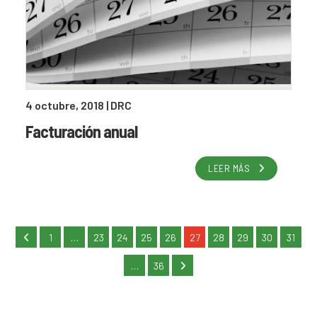
4 octubre, 2018
| DRC
Facturación anual
LEER MÁS
1
…
23
24
25
26
27
28
29
30
31
…
36